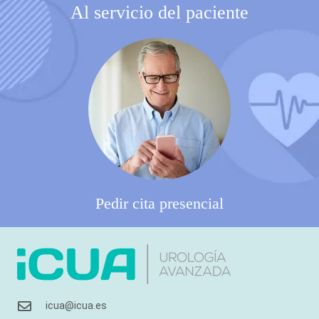
Al servicio del paciente
Pedir cita presencial
icua@icua.es